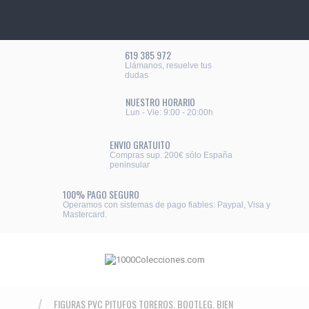
619 385 972
Llámanos, resuelve tus
dudas
NUESTRO HORARIO
Lun - Vie: 9:00 - 20:00h
ENVIO GRATUITO
Compras sup. 200€ sólo España
peninsular
100% PAGO SEGURO
Operamos con sistemas de pago fiables: Paypal, Visa y
Mastercard.
FIGURAS PVC PITUFOS TOREROS. BOOTLEG. BIEN