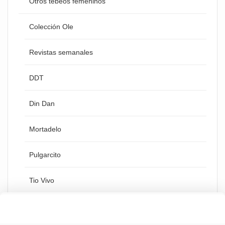
Otros tebeos femeninos
Colección Ole
Revistas semanales
DDT
Din Dan
Mortadelo
Pulgarcito
Tio Vivo
Zipi y Zape
Esta tienda utiliza cookies y otras tecnologías para
aceptar
que podamos mejorar tu experiencia en nuestro sitio.