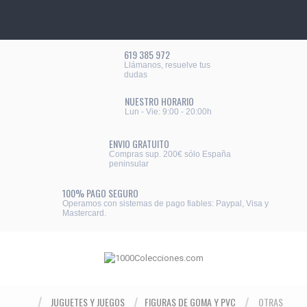
619 385 972
Llámanos, resuelve tus
dudas
NUESTRO HORARIO
Lun - Vie: 9:00 - 20:00h
ENVIO GRATUITO
Compras sup. 200€ sólo España
peninsular
100% PAGO SEGURO
Operamos con sistemas de pago fiables: Paypal, Visa y
Mastercard.
JUGUETES Y JUEGOS
FIGURAS DE GOMA Y PVC
OTRAS