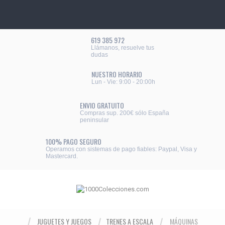
619 385 972
Llámanos, resuelve tus
dudas
NUESTRO HORARIO
Lun - Vie: 9:00 - 20:00h
ENVIO GRATUITO
Compras sup. 200€ sólo España
peninsular
100% PAGO SEGURO
Operamos con sistemas de pago fiables: Paypal, Visa y
Mastercard.
JUGUETES Y JUEGOS
TRENES A ESCALA
MÁQUINAS