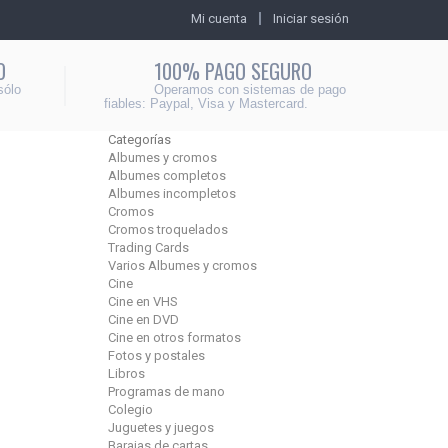
Mi cuenta
Iniciar sesión
O
100% PAGO SEGURO
sólo
Operamos con sistemas de pago
fiables: Paypal, Visa y Mastercard.
Categorías
Albumes y cromos
Albumes completos
Albumes incompletos
Cromos
Cromos troquelados
Trading Cards
Varios Albumes y cromos
Cine
Cine en VHS
Cine en DVD
Cine en otros formatos
Fotos y postales
Libros
Programas de mano
Colegio
Juguetes y juegos
Barajas de cartas