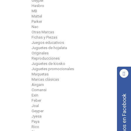
Geyper
Hasbro
MB
Mattel
Parker
Nac
Otras Marcas
Fichas y Piezas
Juegos educativos
Juguetes de hojalata
Originales
Reproducciones
Juguetes de kiosko
Juguetes promocionales
Maquetas
Marcas clásicas
Airgam
Comansi
Exin
Síguenos en Facebook
Feber
Joal
Geyper
Jyesa
Paya
Rico