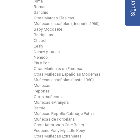
Rima
Roman
Sanchis
Otras Marcas Clasicas
Muñecas españolas (después 1960)
Baby Mocosete
Barriguitas
Chabel
Lesly
Nancy y Lucas
Nenuco
Pin y Pon
Otras Muñecas de Famosa
Otras Muñecas Españolas Modernas
Muñecas españolas (hasta 1960)
Muñecas
Pepones
Otros muñecos
Muñecas extranjera
Barbie
Muñecas Repollo Cabbage Patch
Muñecas de Porcelana
Osos Amorosos Care Bears
Pequeño Pony My Little Pony
Otras Muñecas Extranjeras