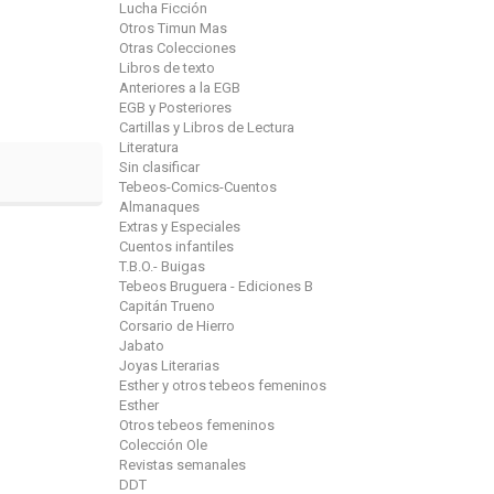
Lucha Ficción
Otros Timun Mas
Otras Colecciones
Libros de texto
Anteriores a la EGB
EGB y Posteriores
Cartillas y Libros de Lectura
Literatura
Sin clasificar
Tebeos-Comics-Cuentos
Almanaques
Extras y Especiales
Cuentos infantiles
T.B.O.- Buigas
Tebeos Bruguera - Ediciones B
Capitán Trueno
Corsario de Hierro
Jabato
Joyas Literarias
Esther y otros tebeos femeninos
Esther
Otros tebeos femeninos
Colección Ole
Revistas semanales
DDT