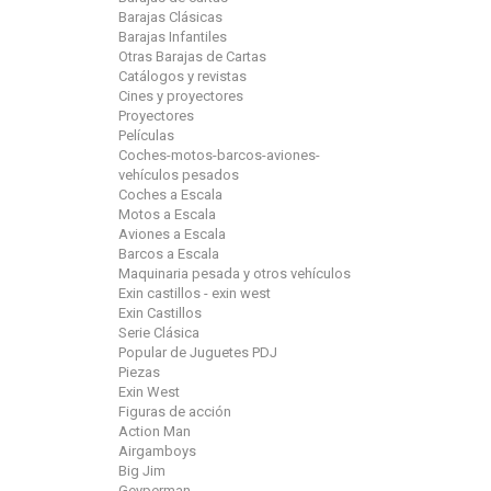
Barajas Clásicas
Barajas Infantiles
Otras Barajas de Cartas
Catálogos y revistas
Cines y proyectores
Proyectores
Películas
Coches-motos-barcos-aviones-
vehículos pesados
Coches a Escala
Motos a Escala
Aviones a Escala
Barcos a Escala
Maquinaria pesada y otros vehículos
Exin castillos - exin west
Exin Castillos
Serie Clásica
Popular de Juguetes PDJ
Piezas
Exin West
Figuras de acción
Action Man
Airgamboys
Big Jim
Geyperman