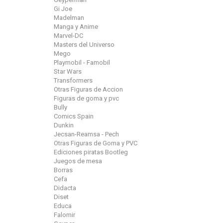
Gi Joe
Madelman
Manga y Anime
Marvel-DC
Masters del Universo
Mego
Playmobil - Famobil
Star Wars
Transformers
Otras Figuras de Accion
Figuras de goma y pvc
Bully
Comics Spain
Dunkin
Jecsan-Reamsa - Pech
Otras Figuras de Goma y PVC
Ediciones piratas Bootleg
Juegos de mesa
Borras
Cefa
Didacta
Diset
Educa
Falomir