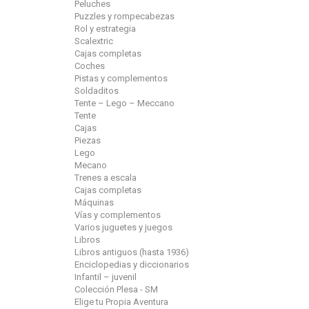
Peluches
Puzzles y rompecabezas
Rol y estrategia
Scalextric
Cajas completas
Coches
Pistas y complementos
Soldaditos
Tente – Lego – Meccano
Tente
Cajas
Piezas
Lego
Mecano
Trenes a escala
Cajas completas
Máquinas
Vías y complementos
Varios juguetes y juegos
Libros
Libros antiguos (hasta 1936)
Enciclopedias y diccionarios
Infantil – juvenil
Colección Plesa - SM
Elige tu Propia Aventura