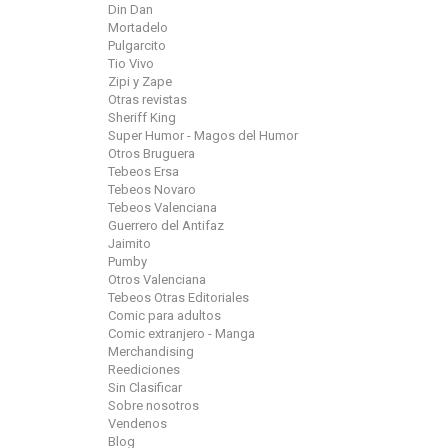
Din Dan
Mortadelo
Pulgarcito
Tio Vivo
Zipi y Zape
Otras revistas
Sheriff King
Super Humor - Magos del Humor
Otros Bruguera
Tebeos Ersa
Tebeos Novaro
Tebeos Valenciana
Guerrero del Antifaz
Jaimito
Pumby
Otros Valenciana
Tebeos Otras Editoriales
Comic para adultos
Comic extranjero - Manga
Merchandising
Reediciones
Sin Clasificar
Sobre nosotros
Vendenos
Blog