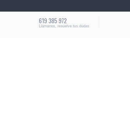
619 385 972
Llámanos, resuelve tus dudas