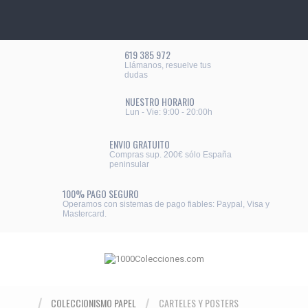
619 385 972
Llámanos, resuelve tus
dudas
NUESTRO HORARIO
Lun - Vie: 9:00 - 20:00h
ENVIO GRATUITO
Compras sup. 200€ sólo España
peninsular
100% PAGO SEGURO
Operamos con sistemas de pago fiables: Paypal, Visa y
Mastercard.
COLECCIONISMO PAPEL
CARTELES Y POSTERS