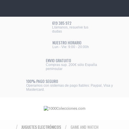
619 385 972
Llámanos, resuelve tus
dudas
NUESTRO HORARIO
Lun - Vie: 9:00 - 20:00h
ENVIO GRATUITO
Compras sup. 200€ sólo España
peninsular
100% PAGO SEGURO
Operamos con sistemas de pago fiables: Paypal, Visa y
Mastercard.
JUGUETES ELECTRÓNICOS
GAME AND WATCH