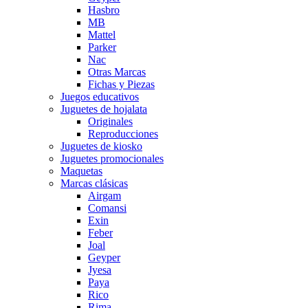
Hasbro
MB
Mattel
Parker
Nac
Otras Marcas
Fichas y Piezas
Juegos educativos
Juguetes de hojalata
Originales
Reproducciones
Juguetes de kiosko
Juguetes promocionales
Maquetas
Marcas clásicas
Airgam
Comansi
Exin
Feber
Joal
Geyper
Jyesa
Paya
Rico
Rima