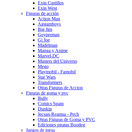
Exin Castillos
Exin West
Figuras de acción
Action Man
Airgamboys
Big Jim
Geyperman
Gi Joe
Madelman
Manga y Anime
Marvel-DC
Masters del Universo
Mego
Playmobil - Famobil
Star Wars
Transformers
Otras Figuras de Accion
Figuras de goma y pvc
Bully
Comics Spain
Dunkin
Jecsan-Reamsa - Pech
Otras Figuras de Goma y PVC
Ediciones piratas Bootleg
Juegos de mesa