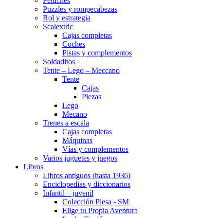
Peluches
Puzzles y rompecabezas
Rol y estrategia
Scalextric
Cajas completas
Coches
Pistas y complementos
Soldaditos
Tente – Lego – Meccano
Tente
Cajas
Piezas
Lego
Mecano
Trenes a escala
Cajas completas
Máquinas
Vías y complementos
Varios juguetes y juegos
Libros
Libros antiguos (hasta 1936)
Enciclopedias y diccionarios
Infantil – juvenil
Colección Plesa - SM
Elige tu Propia Aventura