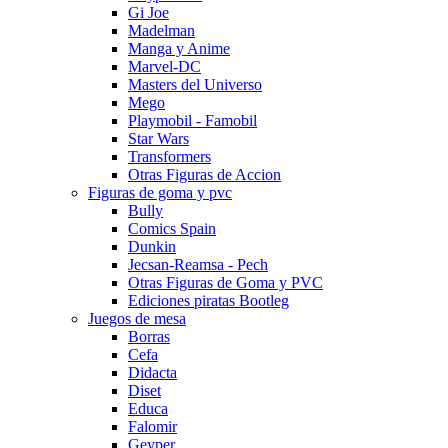
Gi Joe
Madelman
Manga y Anime
Marvel-DC
Masters del Universo
Mego
Playmobil - Famobil
Star Wars
Transformers
Otras Figuras de Accion
Figuras de goma y pvc
Bully
Comics Spain
Dunkin
Jecsan-Reamsa - Pech
Otras Figuras de Goma y PVC
Ediciones piratas Bootleg
Juegos de mesa
Borras
Cefa
Didacta
Diset
Educa
Falomir
Geyper