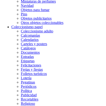
Miniaturas de perfumes
Navidad
Objetos para fumar
Pins
Objetos publicitarios
Otros objetos coleccionables
Coleccionismo papel
Coleccionismo adulto
Calcomanías
Calendarios
Carteles y posters
Catálogos
Documentos
Entradas
Etiquetas
Felicitaciones
Ferias y fiestas
Folletos turísticos
Lotería
Pegatinas
Periódicos
Política
Publicidad
Recortables
Religioso