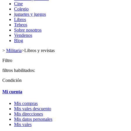
Cine
Colegio
juguetes y juegos
Libros
Tebeos
Sobre nosotros
Vendenos
Blog
>
Militaria
>
Libros y revistas
Filtro
filtros habilitados:
Condición
Mi cuenta
Mis compras
Mis vales descuento
Mis direcciones
Mis datos personales
Mis vales