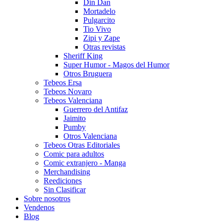
Din Dan
Mortadelo
Pulgarcito
Tio Vivo
Zipi y Zape
Otras revistas
Sheriff King
Super Humor - Magos del Humor
Otros Bruguera
Tebeos Ersa
Tebeos Novaro
Tebeos Valenciana
Guerrero del Antifaz
Jaimito
Pumby
Otros Valenciana
Tebeos Otras Editoriales
Comic para adultos
Comic extranjero - Manga
Merchandising
Reediciones
Sin Clasificar
Sobre nosotros
Vendenos
Blog