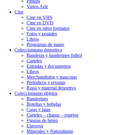
Pintura
Varios Arte
Cine
Cine en VHS
Cine en DVD
Cine en otros formatos
Fotos y postales
Libros
Programas de mano
Coleccionismo deportivo
Banderas y banderines futbol
Carteles
Entradas y documentos
Libros
Merchandising y mascotas
Periódicos y revistas
Ropa y material deportivo
Coleccionismo objetos
Banderines
Botellas y bebidas
Cajas y latas
Carteles – chapas – espejos
Figuras de belen
Llaveros
Minerales y Naturalismo