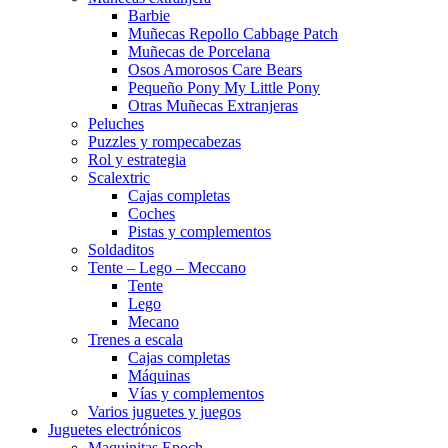
Barbie
Muñecas Repollo Cabbage Patch
Muñecas de Porcelana
Osos Amorosos Care Bears
Pequeño Pony My Little Pony
Otras Muñecas Extranjeras
Peluches
Puzzles y rompecabezas
Rol y estrategia
Scalextric
Cajas completas
Coches
Pistas y complementos
Soldaditos
Tente – Lego – Meccano
Tente
Lego
Mecano
Trenes a escala
Cajas completas
Máquinas
Vías y complementos
Varios juguetes y juegos
Juguetes electrónicos
Maquinitas Epoch