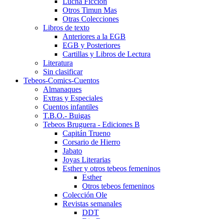
Lucha Ficción
Otros Timun Mas
Otras Colecciones
Libros de texto
Anteriores a la EGB
EGB y Posteriores
Cartillas y Libros de Lectura
Literatura
Sin clasificar
Tebeos-Comics-Cuentos
Almanaques
Extras y Especiales
Cuentos infantiles
T.B.O.- Buigas
Tebeos Bruguera - Ediciones B
Capitán Trueno
Corsario de Hierro
Jabato
Joyas Literarias
Esther y otros tebeos femeninos
Esther
Otros tebeos femeninos
Colección Ole
Revistas semanales
DDT