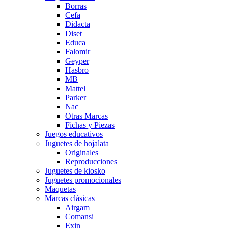
Borras
Cefa
Didacta
Diset
Educa
Falomir
Geyper
Hasbro
MB
Mattel
Parker
Nac
Otras Marcas
Fichas y Piezas
Juegos educativos
Juguetes de hojalata
Originales
Reproducciones
Juguetes de kiosko
Juguetes promocionales
Maquetas
Marcas clásicas
Airgam
Comansi
Exin