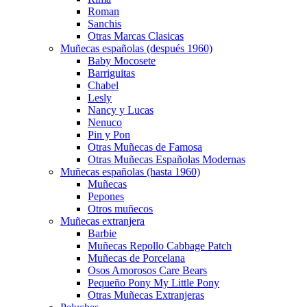
Roman
Sanchis
Otras Marcas Clasicas
Muñecas españolas (después 1960)
Baby Mocosete
Barriguitas
Chabel
Lesly
Nancy y Lucas
Nenuco
Pin y Pon
Otras Muñecas de Famosa
Otras Muñecas Españolas Modernas
Muñecas españolas (hasta 1960)
Muñecas
Pepones
Otros muñecos
Muñecas extranjera
Barbie
Muñecas Repollo Cabbage Patch
Muñecas de Porcelana
Osos Amorosos Care Bears
Pequeño Pony My Little Pony
Otras Muñecas Extranjeras