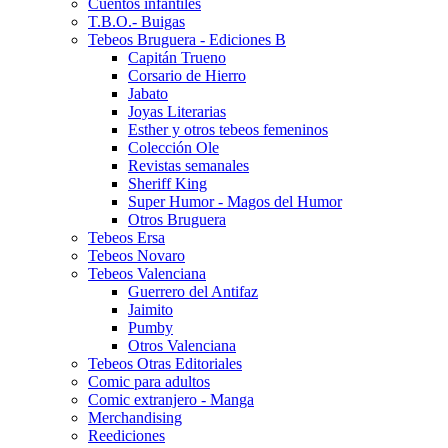
Cuentos infantiles
T.B.O.- Buigas
Tebeos Bruguera - Ediciones B
Capitán Trueno
Corsario de Hierro
Jabato
Joyas Literarias
Esther y otros tebeos femeninos
Colección Ole
Revistas semanales
Sheriff King
Super Humor - Magos del Humor
Otros Bruguera
Tebeos Ersa
Tebeos Novaro
Tebeos Valenciana
Guerrero del Antifaz
Jaimito
Pumby
Otros Valenciana
Tebeos Otras Editoriales
Comic para adultos
Comic extranjero - Manga
Merchandising
Reediciones