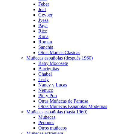
Feber
Joal
Geyper
Jyesa
Paya
Rico
Rima
Roman
Sanchis
Otras Marcas Clasicas
Muñecas españolas (después 1960)
Baby Mocosete
Barriguitas
Chabel
Lesly
Nancy y Lucas
Nenuco
Pin y Pon
Otras Muñecas de Famosa
Otras Muñecas Españolas Modernas
Muñecas españolas (hasta 1960)
Muñecas
Pepones
Otros muñecos
Muñecas extranjera