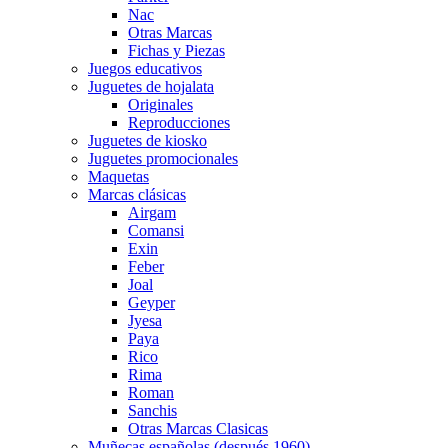
Nac
Otras Marcas
Fichas y Piezas
Juegos educativos
Juguetes de hojalata
Originales
Reproducciones
Juguetes de kiosko
Juguetes promocionales
Maquetas
Marcas clásicas
Airgam
Comansi
Exin
Feber
Joal
Geyper
Jyesa
Paya
Rico
Rima
Roman
Sanchis
Otras Marcas Clasicas
Muñecas españolas (después 1960)