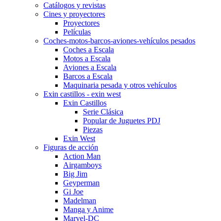
Catálogos y revistas
Cines y proyectores
Proyectores
Películas
Coches-motos-barcos-aviones-vehículos pesados
Coches a Escala
Motos a Escala
Aviones a Escala
Barcos a Escala
Maquinaria pesada y otros vehículos
Exin castillos - exin west
Exin Castillos
Serie Clásica
Popular de Juguetes PDJ
Piezas
Exin West
Figuras de acción
Action Man
Airgamboys
Big Jim
Geyperman
Gi Joe
Madelman
Manga y Anime
Marvel-DC