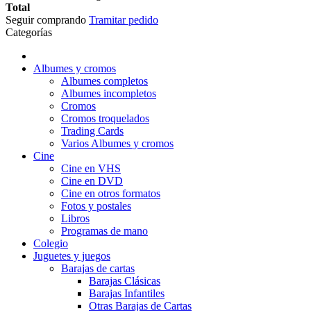
Total
Seguir comprando
Tramitar pedido
Categorías
Albumes y cromos
Albumes completos
Albumes incompletos
Cromos
Cromos troquelados
Trading Cards
Varios Albumes y cromos
Cine
Cine en VHS
Cine en DVD
Cine en otros formatos
Fotos y postales
Libros
Programas de mano
Colegio
Juguetes y juegos
Barajas de cartas
Barajas Clásicas
Barajas Infantiles
Otras Barajas de Cartas