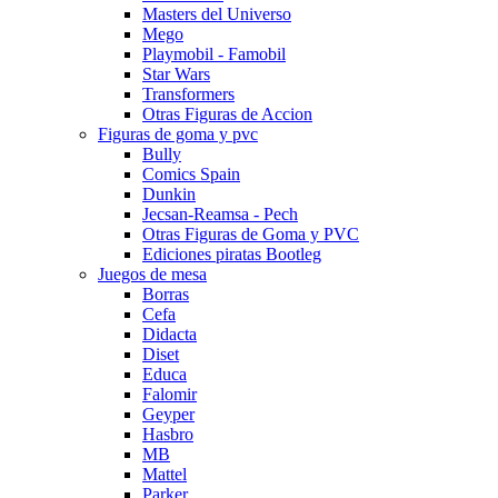
Masters del Universo
Mego
Playmobil - Famobil
Star Wars
Transformers
Otras Figuras de Accion
Figuras de goma y pvc
Bully
Comics Spain
Dunkin
Jecsan-Reamsa - Pech
Otras Figuras de Goma y PVC
Ediciones piratas Bootleg
Juegos de mesa
Borras
Cefa
Didacta
Diset
Educa
Falomir
Geyper
Hasbro
MB
Mattel
Parker