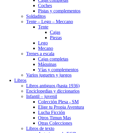
Cajas completas
Coches
Pistas y complementos
Soldaditos
Tente – Lego – Meccano
Tente
Cajas
Piezas
Lego
Mecano
Trenes a escala
Cajas completas
Máquinas
Vías y complementos
Varios juguetes y juegos
Libros
Libros antiguos (hasta 1936)
Enciclopedias y diccionarios
Infantil – juvenil
Colección Plesa - SM
Elige tu Propia Aventura
Lucha Ficción
Otros Timun Mas
Otras Colecciones
Libros de texto