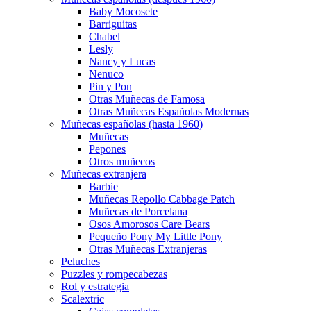
Baby Mocosete
Barriguitas
Chabel
Lesly
Nancy y Lucas
Nenuco
Pin y Pon
Otras Muñecas de Famosa
Otras Muñecas Españolas Modernas
Muñecas españolas (hasta 1960)
Muñecas
Pepones
Otros muñecos
Muñecas extranjera
Barbie
Muñecas Repollo Cabbage Patch
Muñecas de Porcelana
Osos Amorosos Care Bears
Pequeño Pony My Little Pony
Otras Muñecas Extranjeras
Peluches
Puzzles y rompecabezas
Rol y estrategia
Scalextric