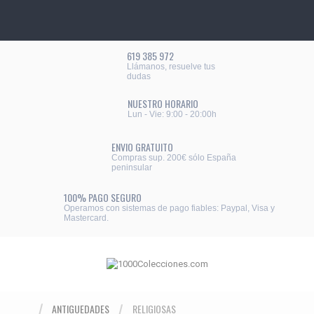
619 385 972
Llámanos, resuelve tus
dudas
NUESTRO HORARIO
Lun - Vie: 9:00 - 20:00h
ENVIO GRATUITO
Compras sup. 200€ sólo España
peninsular
100% PAGO SEGURO
Operamos con sistemas de pago fiables: Paypal, Visa y
Mastercard.
ANTIGUEDADES
RELIGIOSAS