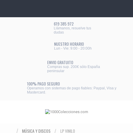
619 385 972
Llámanos, resuelve tus
dudas
NUESTRO HORARIO
Lun - Vie: 9:00 - 20:00h
ENVIO GRATUITO
Compras sup. 200€ sólo España
peninsular
100% PAGO SEGURO
Operamos con sistemas de pago fiables: Paypal, Visa y
Mastercard.
MÚSICA Y DISCOS
LP VINILO