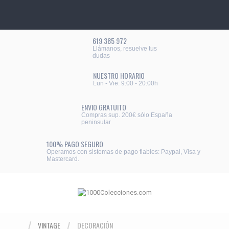
619 385 972
Llámanos, resuelve tus
dudas
NUESTRO HORARIO
Lun - Vie: 9:00 - 20:00h
ENVIO GRATUITO
Compras sup. 200€ sólo España
peninsular
100% PAGO SEGURO
Operamos con sistemas de pago fiables: Paypal, Visa y
Mastercard.
VINTAGE
DECORACIÓN