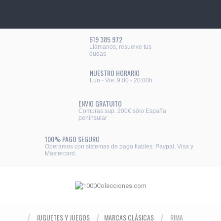
619 385 972
Llámanos, resuelve tus
dudas
NUESTRO HORARIO
Lun - Vie: 9:00 - 20:00h
ENVIO GRATUITO
Compras sup. 200€ sólo España
peninsular
100% PAGO SEGURO
Operamos con sistemas de pago fiables: Paypal, Visa y
Mastercard.
JUGUETES Y JUEGOS
MARCAS CLÁSICAS
RIMA