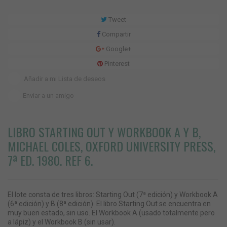
Tweet
Compartir
Google+
Pinterest
Añadir a mi Lista de deseos
Enviar a un amigo
LIBRO STARTING OUT Y WORKBOOK A Y B,
MICHAEL COLES, OXFORD UNIVERSITY PRESS,
7ª ED. 1980. REF 6.
El lote consta de tres libros: Starting Out (7ª edición) y Workbook A
(6ª edición) y B (8ª edición). El libro Starting Out se encuentra en
muy buen estado, sin uso. El Workbook A (usado totalmente pero
a lápiz) y el Workbook B (sin usar).