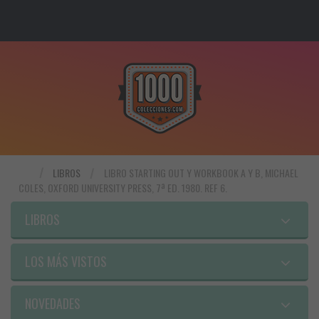
LIBROS
LIBRO STARTING OUT Y WORKBOOK A Y B, MICHAEL
COLES, OXFORD UNIVERSITY PRESS, 7ª ED. 1980. REF 6.
LIBROS
LOS MÁS VISTOS
NOVEDADES