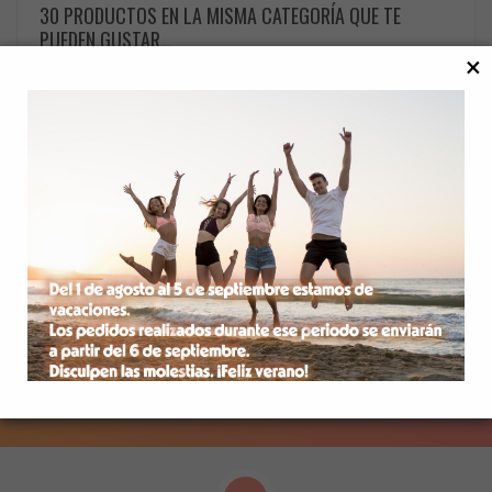
30 PRODUCTOS EN LA MISMA CATEGORÍA QUE TE
PUEDEN GUSTAR…
×
Libro de texto España es así.
Libro de texto lengua francesa.
Ed. Escuela española. 1956.
Primer curso. Ed. Bruño.