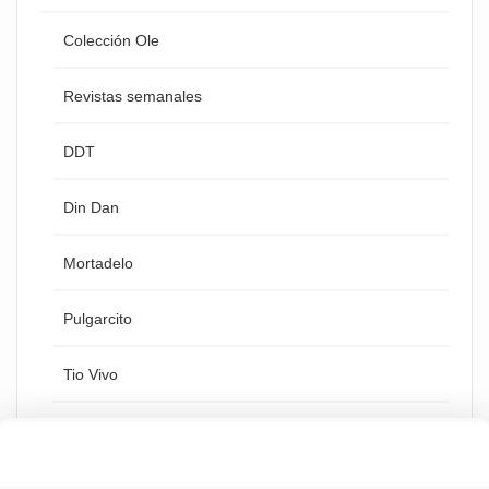
Colección Ole
Revistas semanales
DDT
Din Dan
Mortadelo
Pulgarcito
Tio Vivo
Zipi y Zape
Esta tienda utiliza cookies y otras tecnologías para
aceptar
que podamos mejorar tu experiencia en nuestro sitio.
Otras revistas