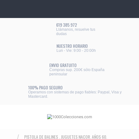
619 385 972
Llámanos, resuelve tus
dudas
NUESTRO HORARIO
Lun - Vie: 9:00 - 20:00h
ENVIO GRATUITO
Compras sup. 200€ sólo España
peninsular
100% PAGO SEGURO
Operamos con sistemas de pago fiables: Paypal, Visa y
Mastercard.
PISTOLA DE BALINES . JUGUETES NACOR. AÑOS 60.